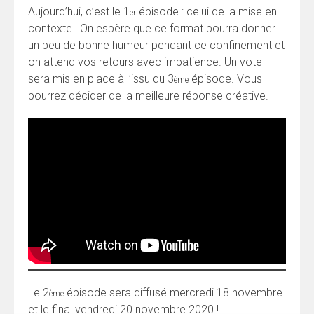
Aujourd’hui, c’est le 1
épisode : celui de la mise en
er
contexte ! On espère que ce format pourra donner
un peu de bonne humeur pendant ce confinement et
on attend vos retours avec impatience. Un vote
sera mis en place à l’issu du 3
épisode. Vous
ème
pourrez décider de la meilleure réponse créative.
Le 2
épisode sera diffusé mercredi 18 novembre
ème
et le final vendredi 20 novembre 2020 !